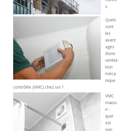
s
Quels
sont
les
avant
ages
d’une
ventila
tion
méca
nique
contrôlée (VMC) chez soi ?
VMC
maiso
n :
quel
est
son