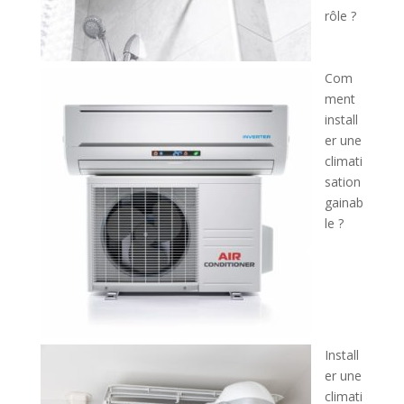
rôle ?
Com
ment
install
er une
climati
sation
gainab
le ?
Install
er une
climati