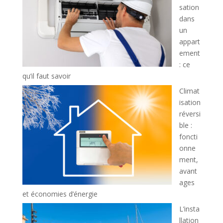
sation
dans
un
appart
ement
: ce
qu’il faut savoir
Climat
isation
réversi
ble :
foncti
onne
ment,
avant
ages
et économies d’énergie
L’insta
llation