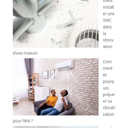
ment
Install
er une
VMC
dans
la
rénov
ation
d’une maison
Com
ment
et
pourq
uoi
prépar
er sa
climati
sation
pour l’été ?