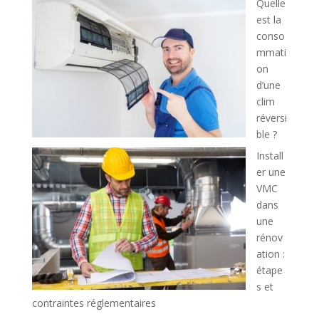
Quelle
est la
conso
mmati
on
d’une
clim
réversi
ble ?
Install
er une
VMC
dans
une
rénov
ation :
étape
s et
contraintes réglementaires