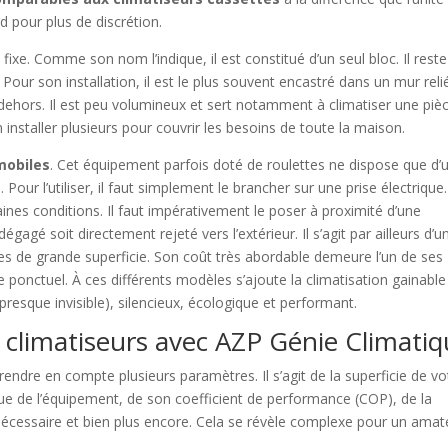
d pour plus de discrétion.
fixe. Comme son nom l’indique, il est constitué d’un seul bloc. Il rest
ur son installation, il est le plus souvent encastré dans un mur reli
t dehors. Il est peu volumineux et sert notamment à climatiser une pièc
nstaller plusieurs pour couvrir les besoins de toute la maison.
mobiles
. Cet équipement parfois doté de roulettes ne dispose que d’
 Pour l’utiliser, il faut simplement le brancher sur une prise électrique. 
rtaines conditions. Il faut impérativement le poser à proximité d’une
égagé soit directement rejeté vers l’extérieur. Il s’agit par ailleurs d’u
ces de grande superficie. Son coût très abordable demeure l’un de ses
 ponctuel. À ces différents modèles s’ajoute la climatisation gainable
 (presque invisible), silencieux, écologique et performant.
de climatiseurs avec AZP Génie Climati
rendre en compte plusieurs paramètres. Il s’agit de la superficie de vo
que de l’équipement, de son coefficient de performance (COP), de la
r nécessaire et bien plus encore. Cela se révèle complexe pour un amat