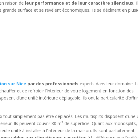
 en raison de
leur performance et de leur caractère silencieux
. I
e grande surface et se révèlent économiques. Ils se déclinent en plusi
tion sur
Nice
par des professionnels
experts dans leur domaine. L
chauffer et de refroidir l’intérieur de votre logement en fonction des
ent d’une unité intérieure déplaçable. Ils ont la particularité d’offri
ux tout simplement pas être déplacés. Les multisplits disposent d’une 
ntérieur. Ils peuvent couvrir 80 m² de superficie. Quant aux monosplits, 
ule unité à installer à l’intérieur de la maison. Ils sont parfaitement
omparables aux climatiseurs cassettes
à la différence que l’unité