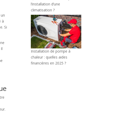
l’installation d’une
climatisation ?
e un
é à
e. Si
une
Il
Installation de pompe à
chaleur : quelles aides
ne
financières en 2025 ?
que
tre
eur.