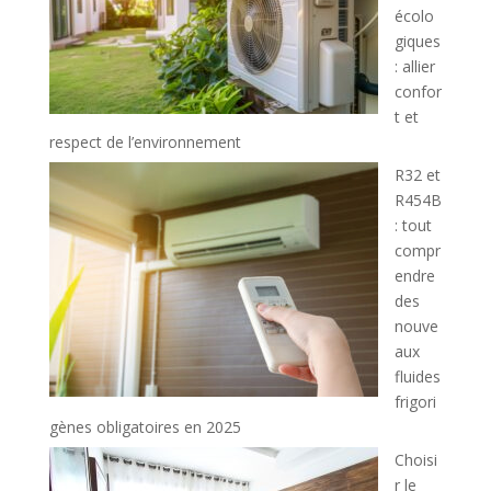
écolo
giques
: allier
confor
t et
respect de l’environnement
R32 et
R454B
: tout
compr
endre
des
nouve
aux
fluides
frigori
gènes obligatoires en 2025
Choisi
r le