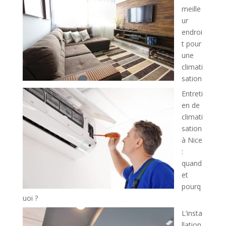
meille
ur
endroi
t pour
une
climati
sation
Entreti
en de
climati
sation
à Nice
:
quand
et
pourq
uoi ?
L’insta
llation