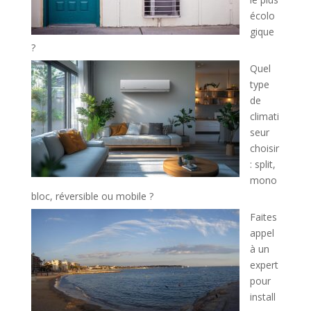
écolo
gique
?
Quel
type
de
climati
seur
choisir
: split,
mono
bloc, réversible ou mobile ?
Faites
appel
à un
expert
pour
install