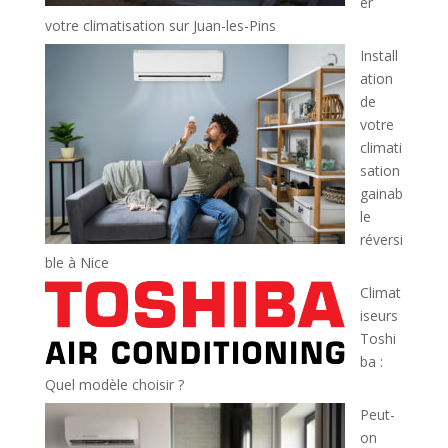
er
votre climatisation sur Juan-les-Pins
Install
ation
de
votre
climati
sation
gainab
le
réversi
ble à Nice
Climat
iseurs
Toshi
ba :
Quel modèle choisir ?
Peut-
on