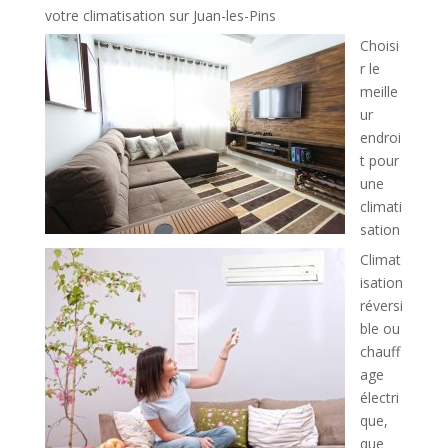
votre climatisation sur Juan-les-Pins
Choisi
r le
meille
ur
endroi
t pour
une
climati
sation
Climat
isation
réversi
ble ou
chauff
age
électri
que,
que