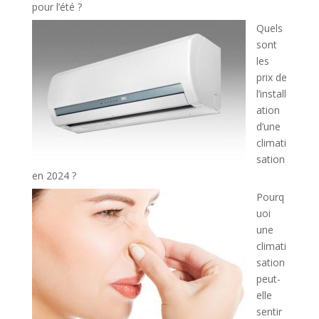
pour l’été ?
Quels
sont
les
prix de
l’install
ation
d’une
climati
sation
en 2024 ?
Pourq
uoi
une
climati
sation
peut-
elle
sentir