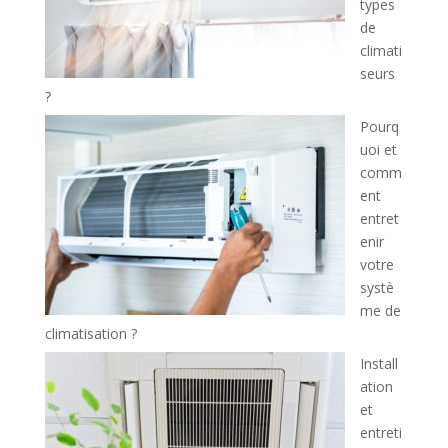
types
de
climati
seurs
?
Pourq
uoi et
comm
ent
entret
enir
votre
systè
me de
climatisation ?
Install
ation
et
entreti