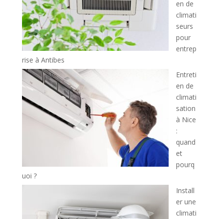
en de
climati
seurs
pour
entrep
rise à Antibes
Entreti
en de
climati
sation
à Nice
:
quand
et
pourq
uoi ?
Install
er une
climati