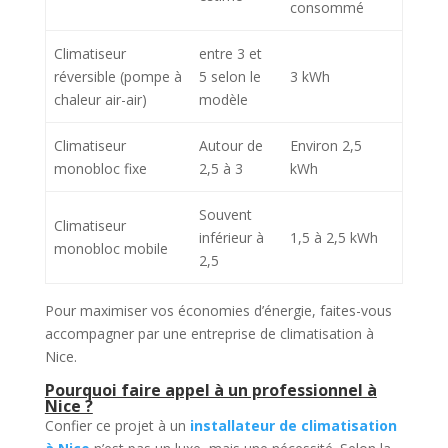
consommé
Climatiseur
entre 3 et
réversible (pompe à
5 selon le
3 kWh
chaleur air-air)
modèle
Climatiseur
Autour de
Environ 2,5
monobloc fixe
2,5 à 3
kWh
Souvent
Climatiseur
inférieur à
1,5 à 2,5 kWh
monobloc mobile
2,5
Pour maximiser vos économies d’énergie, faites-vous
accompagner par une entreprise de climatisation à
Nice.
Pourquoi faire appel à un professionnel à
Nice ?
Confier ce projet à un
installateur de climatisation