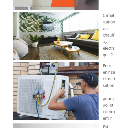
Climat
isation
ou
chauff
age
électri
que ?
Entret
enir sa
climati
sation
:
pourq
uoi et
comm
ent ?
Est il