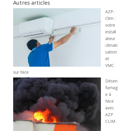
Autres articles
AZP-
Clim :
votre
install
ateur
climati
sation
et
VMC
sur Nice
Désen
fumag
e à
Nice
avec
AZP
CLIM