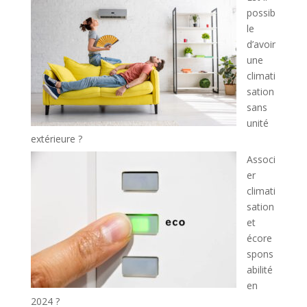
possib
le
d’avoir
une
climati
sation
sans
unité
extérieure ?
Associ
er
climati
sation
et
écore
spons
abilité
en
2024 ?