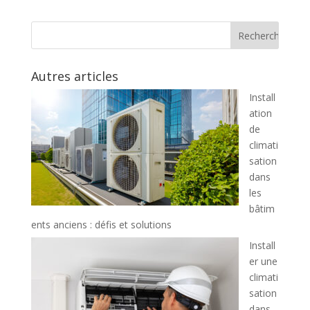
Autres articles
Install
ation
de
climati
sation
dans
les
bâtim
ents anciens : défis et solutions
Install
er une
climati
sation
dans