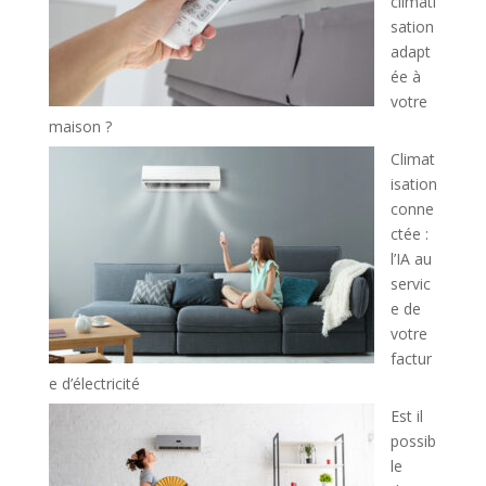
climati
sation
adapt
ée à
votre
maison ?
Climat
isation
conne
ctée :
l’IA au
servic
e de
votre
factur
e d’électricité
Est il
possib
le