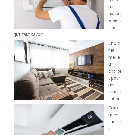
un
appart
ement
: ce
qu’il faut savoir
Choisi
r le
meille
ur
endroi
t pour
une
climati
sation
Com
ment
choisir
la