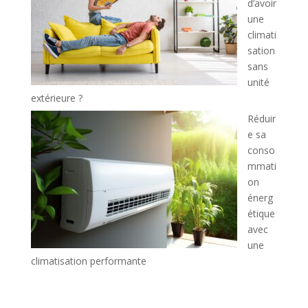
d’avoir
une
climati
sation
sans
unité
extérieure ?
Réduir
e sa
conso
mmati
on
énerg
étique
avec
une
climatisation performante