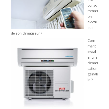
conso
mmati
on
électri
que
de son climatiseur ?
Com
ment
install
er une
climati
sation
gainab
le ?