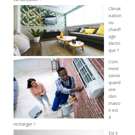
Climat
isation
ou
chauff
age
électri
que ?
Com
ment
savoir
quand
une
clim
maiso
n est
à
recharger ?
Est il