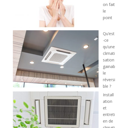
on fait
le
point
Qu’est
-ce
qu’une
climati
sation
gainab
le
réversi
ble ?
Install
ation
et
entreti
en de
climati