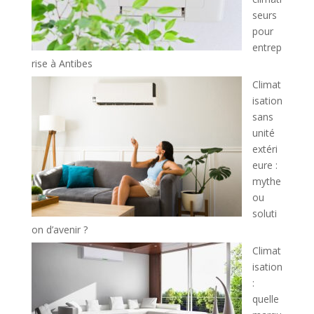
seurs
pour
entrep
rise à Antibes
Climat
isation
sans
unité
extéri
eure :
mythe
ou
soluti
on d’avenir ?
Climat
isation
:
quelle