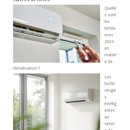
Quelle
s sont
les
tenda
nces
2024
en
matièr
e de
climatisation ?
Les
techn
ologie
s
intellig
entes
au
servic