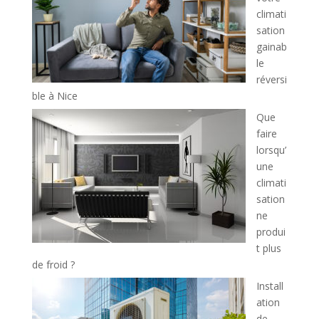
climati
sation
gainab
le
réversi
ble à Nice
Que
faire
lorsqu’
une
climati
sation
ne
produi
t plus
de froid ?
Install
ation
de