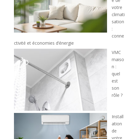
e de
votre
climati
sation
:
conne
ctivité et économies d’énergie
VMC
maiso
n :
quel
est
son
rôle ?
Install
ation
de
votre